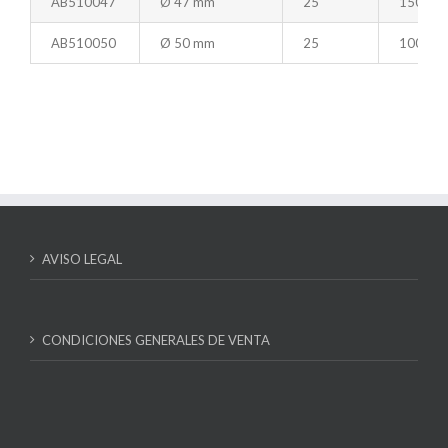
AB510047
Ø 47 mm
25
150
AB510050
Ø 50 mm
25
100
AVISO LEGAL
CONDICIONES GENERALES DE VENTA