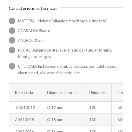
Características técnicas
MATERIAL: Nylon (Poliamida modificada al impacto)
ACABADO: Blanco
ANCHO: 20 mm
NOTAS: Agujero central avellanado para alojar tornillo.
Montaje sobre guía
UTILIDAD: Instalación de tubos de agua, gas, calefacción,
electricidad, aire acondicionado, etc
Referencia
Diámetro interior
Unidades
Embalaj
AB510012
Ø 12 mm
100
600
AB510015
Ø 15 mm
100
600
AB510016
Ø 16 mm
100
600