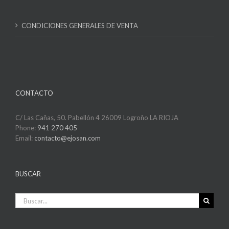
CONDICIONES GENERALES DE VENTA
CONTACTO
C/ Las Cañas, 50. Pabellón 4 26009 Logroño LA RIOJA
Phone:
941 270 405
Email:
contacto@ejosan.com
BUSCAR
Buscar: