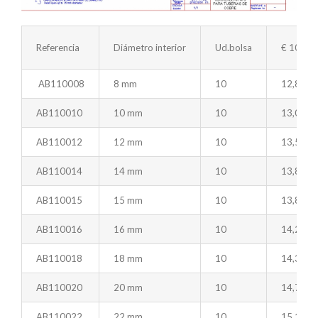
Referencia
Diámetro interior
Ud.bolsa
€ 100 ud
AB110008
8 mm
10
12,84
AB110010
10 mm
10
13,04
AB110012
12 mm
10
13,55
AB110014
14 mm
10
13,88
AB110015
15 mm
10
13,88
AB110016
16 mm
10
14,26
AB110018
18 mm
10
14,33
AB110020
20 mm
10
14,72
AB110022
22 mm
10
15,11