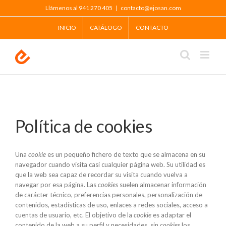
Saltar
Llámenos al 941 270 405
|
contacto@ejosan.com
al
contenido
INICIO
CATÁLOGO
CONTACTO
Política de cookies
Una
cookie
es un pequeño fichero de texto que se almacena en su
navegador cuando visita casi cualquier página web. Su utilidad es
que la web sea capaz de recordar su visita cuando vuelva a
navegar por esa página. Las
cookies
suelen almacenar información
de carácter técnico, preferencias personales, personalización de
contenidos, estadísticas de uso, enlaces a redes sociales, acceso a
cuentas de usuario, etc. El objetivo de la
cookie
es adaptar el
contenido de la web a su perfil y necesidades, sin
cookies
los