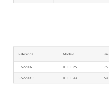
Referencia
Modelo
Uni
CA220025
B- EPE 25
75
CA220033
B- EPE 33
50