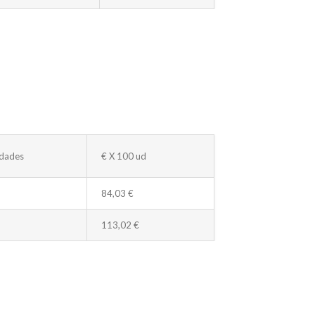
dades
€ X 100 ud
84,03 €
113,02 €