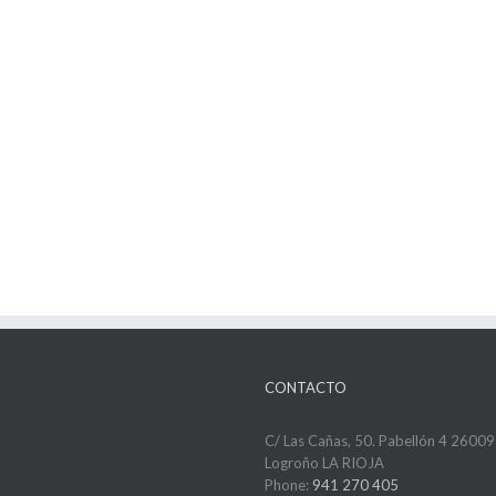
CONTACTO
C/ Las Cañas, 50. Pabellón 4 26009
Logroño LA RIOJA
Phone:
941 270 405