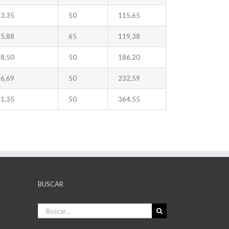
3,35
50
115,65
5,88
65
119,38
8,50
50
186,20
6,69
50
232,59
1,35
50
364,55
BUSCAR
Buscar: