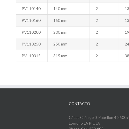
PV110140
140 mm
2
13
PV110160
160 mm
2
13
PV110200
200 mm
2
19
PV110250
250 mm
2
24
PV110315
315 mm
2
38
CONTACTO
C/ Las Cañas, 50. Pabellón 4 26009
Logroño LA RIOJA