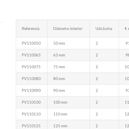
Referencia
Diámetro interior
Uds.bolsa
€ 
PV110050
50 mm
2
9
PV110063
63 mm
2
9
PV110075
75 mm
2
10
PV110080
80 mm
2
10
PV110090
90 mm
2
9
PV110100
100 mm
2
11
PV110110
110 mm
2
12
PV110125
125 mm
2
12