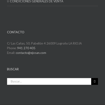
CONDICIONES GENERALES DE VENTA
CONTACTO
C/ Las Cañas, 50. Pabellón 4 26009 Logroño LA RIOJA
Phone:
941 270 405
Email:
contacto@ejosan.com
BUSCAR
Buscar: