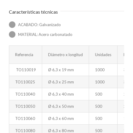
Características técnicas
ACABADO: Galvanizado
MATERIAL: Acero carbonatado
Referencia
Diámetro x longitud
Unidades
Emba
TO110019
Ø 6,3 x 19 mm
1000
3000
TO110025
Ø 6,3 x 25 mm
1000
3000
TO110040
Ø 6,3 x 40 mm
500
2000
TO110050
Ø 6,3 x 50 mm
500
2000
TO110060
Ø 6,3 x 60 mm
500
1000
TO110080
Ø 6,3 x 80 mm
500
1000